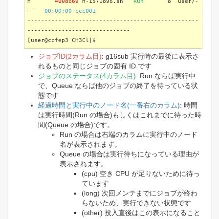
H
4008669
H-1571896.sh
Run
8 user/-
--
00:00:00 ccc001
--------------------------------------------------
------------------------------
[user@ccfep3 CH3Cl]$
ジョブID(2カラム目)
: g16sub 実行時の最後に表示さ
れるものと同じジョブの固有 ID です
ジョブのステータス(4カラム目)
: Run ならば実行中
で、Queue ならば他のジョブの終了を待っている状
態です
経過時間と実行中のノード名(一番右のカラム)
: 時間
は実行時間(Run の場合)もしくはこれまでに待った時
間(Queue の場合)です。
Run の場合は右端のカラムに実行中のノード
名が表示されます。
Queue の場合は実行待ちになっている理由が
表示されます。
(cpu) 空き CPU が足りないために待っ
ています
(long) 次回メンテまでにジョブが終わ
らないため、実行できない状態です
(other) 投入直後はこの表示になること