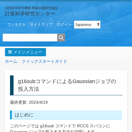
自然科学研究機構 岡崎共通研究施設
計算科学研究センター
ユ
Select your language
コンタクト
サイトマップ
ログイン
ー
ザ
検索
ー
メ
ニ
メインメニュー
ュ
ー
パ
You
ホーム
クイックスタートガイド
ン
are
く
here:
ず
g16subコマンドによるGaussianジョブの
投入方法
最終更新: 2024/4/19
はじめに
このページでは g16sub コマンドで RCCS スパコンに
Gaussian ジョブを投入する方法を説明します。