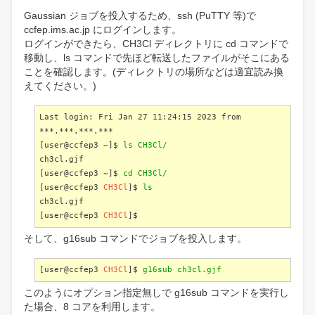
Gaussian ジョブを投入するため、ssh (PuTTY 等)で
ccfep.ims.ac.jp にログインします。
ログインができたら、CH3Cl ディレクトリに cd コマンドで
移動し、ls コマンドで先ほど転送したファイルがそこにある
ことを確認します。(ディレクトリの場所などは適宜読み換
えてください。)
Last login: Fri Jan 27 11:24:15 2023 from
***.***.***.***
[user@ccfep3 ~]$
ls CH3Cl/
ch3cl.gjf
[user@ccfep3 ~]$
cd CH3Cl/
[user@ccfep3
CH3Cl
]$
ls
ch3cl.gjf
[user@ccfep3
CH3Cl
]$
そして、g16sub コマンドでジョブを投入します。
[user@ccfep3
CH3Cl
]$
g16sub ch3cl.gjf
このようにオプション指定無しで g16sub コマンドを実行し
た場合、8 コアを利用します。