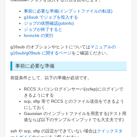
事前に必要な準備(インプットファイルの転送)
g16sub でジョブを投入する
ジョブの状態確認(jobinfo)
ジョブが終了すると
formchk の実行
g16sub のオプションやヒントについては
マニュアルの
g16sub/g09sub に関するページ
をご確認ください。
事前に必要な準備
前提条件として、以下の準備が必須です。
RCCS スパコンログインサーバ(ccfep)にログインで
きるようにする
scp, sftp 等で RCCS とのファイル送信をできるよう
にしておく
Gaussian のインプットファイルを用意する(テスト用
途ならば以下のサンプルインプットでも大丈夫です)
ssh や scp, sftp の設定ができていない場合は
クイックスタ