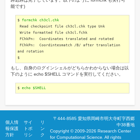
み込みは完了しています。以下のように formchk も実行可
能です)
$
formchk ch3cl.chk
Read checkpoint file ch3cl.chk type Unk
Write formatted file ch3cl.fchk
FChkPn: Coordinates translated and rotated
FChkPn: Coordintesmatch /B/ after translation
and rotation
$
もし、自身のログインシェルがどちらかわからない場合は以
下のように echo $SHELL コマンドを実行してください。
$
echo $SHELL
フ
〒444-8585 愛知県岡崎市明大寺町字西郷
個人情
サイ
リ
ッ
中38番地
報保護
トポ
ン
タ
Copyright © 2009-2026 Research Center
方針
リシ
ク
ー
for Computational Science. All rights