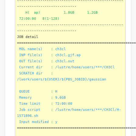
--------------------------------------------------
----------------------------
H( ap) 1.8GB 1.2GB
72:00:00 8(1-128)
--------------------------------------------------
----------------------------
JOB detail
========================================================
MOL name(s) : ch3cl
INP file(s) : ch3cl.gjf.ap
OUT file(s) : ch3cl.out
Current dir : /lustre/home/users/***/CH3Cl
SCRATCH dir :
/lwork/users/${USER}/${PBS_JOBID}/gaussian
QUEUE : H
Memory : 9.6GB
Time limit : 72:00:00
Job script : /lustre/home/users/***/CH3Cl/H-
1571896.sh
Input modified : y
========================================================