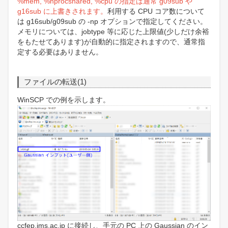
%mem, %nprocshared, %cpu の指定は通常 g09sub や
g16sub に上書きされます。
利用する CPU コア数について
は g16sub/g09sub の -np オプションで指定してください。
メモリについては、jobtype 等に応じた上限値(少しだけ余裕
をもたせてあります)が自動的に指定されますので、通常指
定する必要はありません。
ファイルの転送(1)
WinSCP での例を示します。
ccfep.ims.ac.jp に接続し、手元の PC 上の Gaussian のイン