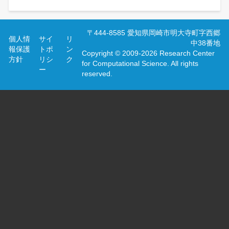
フ
〒444-8585 愛知県岡崎市明大寺町字西郷
個人情
サイ
リ
ッ
中38番地
報保護
トポ
ン
タ
Copyright © 2009-2026 Research Center
方針
リシ
ク
ー
for Computational Science. All rights
メ
ー
reserved.
ニ
ュ
ー