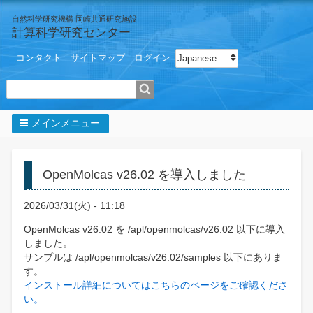
自然科学研究機構 岡崎共通研究施設
計算科学研究センター
ユ
Select your language
コンタクト
サイトマップ
ログイン
ー
ザ
検索
ー
メ
ニ
メインメニュー
ュ
パ
ー
ン
く
OpenMolcas v26.02 を導入しました
ず
2026/03/31(火) - 11:18
OpenMolcas v26.02 を /apl/openmolcas/v26.02 以下に導入
しました。
サンプルは /apl/openmolcas/v26.02/samples 以下にありま
す。
インストール詳細についてはこちらのページをご確認くださ
い。