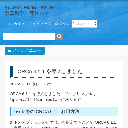
自然科学研究機構 岡崎共通研究施設
計算科学研究センター
ユ
Select your language
コンタクト
サイトマップ
ログイン
ー
ザ
検索
ー
メ
ニ
メインメニュー
ュ
パ
ー
ン
く
ORCA 6.1.1 を導入しました
ず
2025/12/03(水) - 12:28
ORCA 6.1.1 を導入しました。ジョブサンプルは
/apl/orca/6.1.1/samples 以下にあります。
osub での ORCA 6.1.1 利用方法
以下のオプションのいずれかを指定することで ORCA 6.1.1