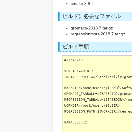
cmake 3.8.2
ビルドに必要なファイル
gromacs-2018.7.tar.gz
regressiontests-2018.7.tar.gz
ビルド手順
#!/bin/sh
VERSION=2018.7
INSTALL_PREFIX=/local/apl/lx/gro
BASEDIR=/home/users/${USER}/Soft
GROMACS_TARBALL=${BASEDIR}/groma
REGRESSION_TARBALL=${BASEDIR}/re
WORKDIR=/work/users/${USER}
REGRESSION_PATH=${WORKDIR}/regre
PARALLEL=12