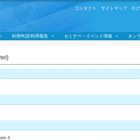
ユ
コンタクト
サイトマップ
ロ
ー
ザ
ー
メ
ニ
利用申請/利用報告
セミナー・イベント情報
オン
ュ
ー
tel)
date 4