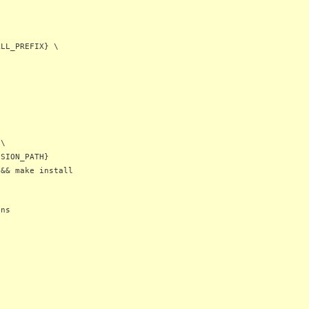
LL_PREFIX} \
 \
SION_PATH}
 && make install
ons