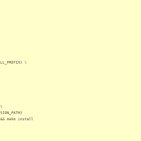
LL_PREFIX} \
 \
SION_PATH}
 && make install