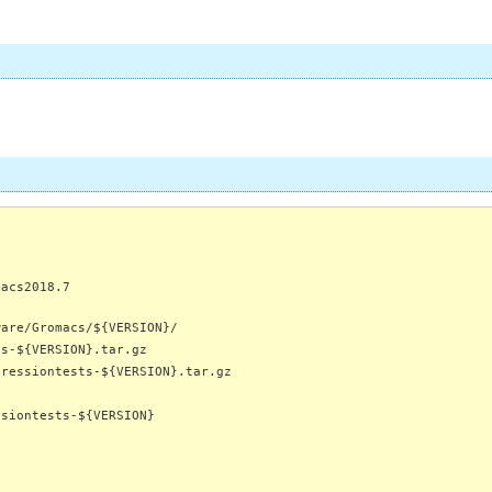
macs2018.7
ware/Gromacs/${VERSION}/
cs-${VERSION}.tar.gz
gressiontests-${VERSION}.tar.gz
ssiontests-${VERSION}