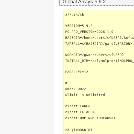
Global Arrays 5.9.2
#!/bin/sh
VERSION=5.9.2
MOLPRO_VERSION=2026.1.0
BASEDIR=/home/users/${USER}/Soft
TARBALL=${BASEDIR}/ga-${VERSION}
WORKDIR=/gwork/users/${USER}
INSTALL_DIR=/apl/molpro/${MOLPRO
PARALLEL=12
# ------------------------------
umask 0022
ulimit -s unlimited
export LANG=
export LC_ALL=C
export OMP_NUM_THREADS=1
cd ${WORKDIR}