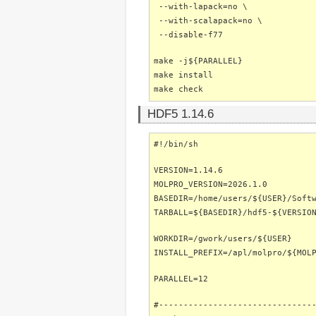
--with-lapack=no \
--with-scalapack=no \
--disable-f77
make -j${PARALLEL}
make install
make check
HDF5 1.14.6
#!/bin/sh
VERSION=1.14.6
MOLPRO_VERSION=2026.1.0
BASEDIR=/home/users/${USER}/Soft
TARBALL=${BASEDIR}/hdf5-${VERSIO
WORKDIR=/gwork/users/${USER}
INSTALL_PREFIX=/apl/molpro/${MOL
PARALLEL=12
#-------------------------------