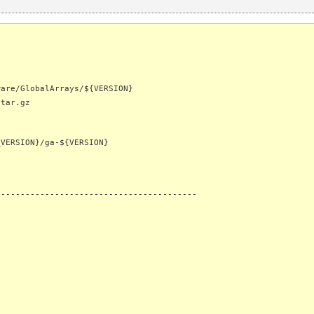
ware/GlobalArrays/${VERSION}
.tar.gz
_VERSION}/ga-${VERSION}
-----------------------------------------