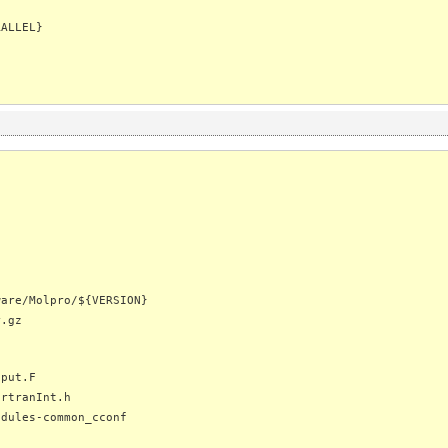
ALLEL}
ware/Molpro/${VERSION}
r.gz
nput.F
ortranInt.h
odules-common_cconf