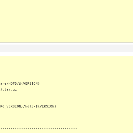
ware/HDF5/${VERSION}
N}.tar.gz
PRO_VERSION}/hdf5-${VERSION}
--------------------------------------