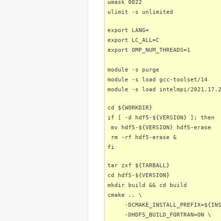
umask 0022
ulimit -s unlimited
export LANG=
export LC_ALL=C
export OMP_NUM_THREADS=1
module -s purge
module -s load gcc-toolset/14
module -s load intelmpi/2021.17.
cd ${WORKDIR}
if [ -d hdf5-${VERSION} ]; then
mv hdf5-${VERSION} hdf5-erase
rm -rf hdf5-erase &
fi
tar zxf ${TARBALL}
cd hdf5-${VERSION}
mkdir build && cd build
cmake .. \
-DCMAKE_INSTALL_PREFIX=${INST
-DHDF5_BUILD_FORTRAN=ON \