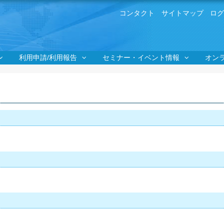
ユ
コンタクト
サイトマップ
ロ
ー
ザ
ー
メ
ニ
利用申請/利用報告
セミナー・イベント情報
オン
ュ
ー