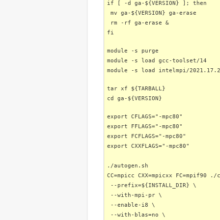
if [ -d ga-${VERSION} ]; then
mv ga-${VERSION} ga-erase
rm -rf ga-erase &
fi
module -s purge
module -s load gcc-toolset/14
module -s load intelmpi/2021.17.
tar xf ${TARBALL}
cd ga-${VERSION}
export CFLAGS="-mpc80"
export FFLAGS="-mpc80"
export FCFLAGS="-mpc80"
export CXXFLAGS="-mpc80"
./autogen.sh
CC=mpicc CXX=mpicxx FC=mpif90 ./
--prefix=${INSTALL_DIR} \
--with-mpi-pr \
--enable-i8 \
--with-blas=no \