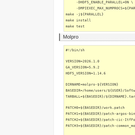
-DHDF5_ENABLE_PARALLEL=ON \
-DMPIEXEC_MAX_NUMPROCS=${PAR
make -j${PARALLEL}
make install
make test
Molpro
#!/bin/sh
VERSION=2026.1.0
GA_VERSION=5.9.2
HDF5_VERSION=1.14.6
DIRNAME=molpro-${VERSION}
BASEDIR=/home/users/${USER}/Soft
TARBALL=${BASEDIR}/${DIRNAME}.ta
PATCH0=${BASEDIR}/work.patch
PATCH1=${BASEDIR}/patch-argos-bi
PATCH2=${BASEDIR}/patch-cic-ItfF
PATCH3=${BASEDIR}/patch-common_m