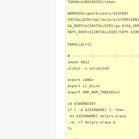
TOKEN=${BASEDIR}/token
WORKDIR=/gwork/users/${USER}
INSTALLDIR=/apl/molpro/${VERSION
GA_ROOT=${INSTALLDIR}/ga-${GA_VE
HDF5_ROOT=${INSTALLDIR}/hdf5-${H
PARALLEL=12
# ------------------------------
umask 0022
ulimit -s unlimited
export LANG=
export LC_ALL=C
export OMP_NUM_THREADS=2
cd ${WORKDIR}
if [ -d ${DIRNAME} ]; then
mv ${DIRNAME} molpro-erase
rm -rf molpro-erase &
fi