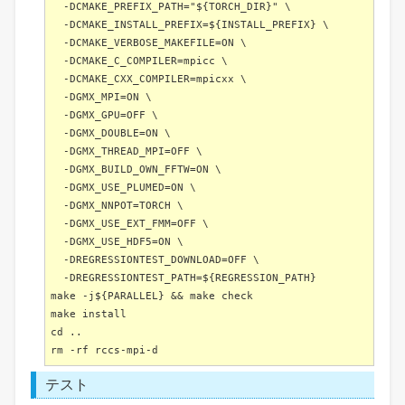
-DCMAKE_PREFIX_PATH="${TORCH_DIR}" \
-DCMAKE_INSTALL_PREFIX=${INSTALL_PREFIX} \
-DCMAKE_VERBOSE_MAKEFILE=ON \
-DCMAKE_C_COMPILER=mpicc \
-DCMAKE_CXX_COMPILER=mpicxx \
-DGMX_MPI=ON \
-DGMX_GPU=OFF \
-DGMX_DOUBLE=ON \
-DGMX_THREAD_MPI=OFF \
-DGMX_BUILD_OWN_FFTW=ON \
-DGMX_USE_PLUMED=ON \
-DGMX_NNPOT=TORCH \
-DGMX_USE_EXT_FMM=OFF \
-DGMX_USE_HDF5=ON \
-DREGRESSIONTEST_DOWNLOAD=OFF \
-DREGRESSIONTEST_PATH=${REGRESSION_PATH}
make -j${PARALLEL} && make check
make install
cd ..
rm -rf rccs-mpi-d
テスト