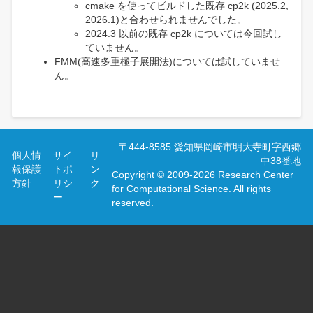
cmake を使ってビルドした既存 cp2k (2025.2,
2026.1)と合わせられませんでした。
2024.3 以前の既存 cp2k については今回試し
ていません。
FMM(高速多重極子展開法)については試していませ
ん。
フ
〒444-8585 愛知県岡崎市明大寺町字西郷
個人情
サイ
リ
ッ
中38番地
報保護
トポ
ン
タ
Copyright © 2009-2026 Research Center
方針
リシ
ク
ー
for Computational Science. All rights
メ
ー
reserved.
ニ
ュ
ー