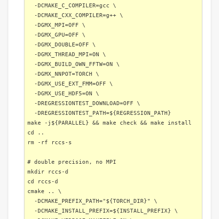
-DCMAKE_C_COMPILER=gcc \
-DCMAKE_CXX_COMPILER=g++ \
-DGMX_MPI=OFF \
-DGMX_GPU=OFF \
-DGMX_DOUBLE=OFF \
-DGMX_THREAD_MPI=ON \
-DGMX_BUILD_OWN_FFTW=ON \
-DGMX_NNPOT=TORCH \
-DGMX_USE_EXT_FMM=OFF \
-DGMX_USE_HDF5=ON \
-DREGRESSIONTEST_DOWNLOAD=OFF \
-DREGRESSIONTEST_PATH=${REGRESSION_PATH}
make -j${PARALLEL} && make check && make install
cd ..
rm -rf rccs-s
# double precision, no MPI
mkdir rccs-d
cd rccs-d
cmake .. \
-DCMAKE_PREFIX_PATH="${TORCH_DIR}" \
-DCMAKE_INSTALL_PREFIX=${INSTALL_PREFIX} \