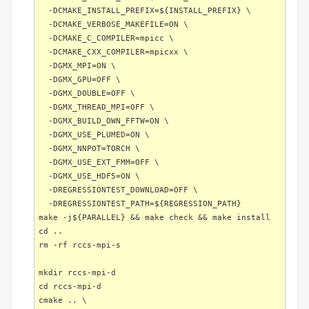
-DCMAKE_INSTALL_PREFIX=${INSTALL_PREFIX} \
-DCMAKE_VERBOSE_MAKEFILE=ON \
-DCMAKE_C_COMPILER=mpicc \
-DCMAKE_CXX_COMPILER=mpicxx \
-DGMX_MPI=ON \
-DGMX_GPU=OFF \
-DGMX_DOUBLE=OFF \
-DGMX_THREAD_MPI=OFF \
-DGMX_BUILD_OWN_FFTW=ON \
-DGMX_USE_PLUMED=ON \
-DGMX_NNPOT=TORCH \
-DGMX_USE_EXT_FMM=OFF \
-DGMX_USE_HDF5=ON \
-DREGRESSIONTEST_DOWNLOAD=OFF \
-DREGRESSIONTEST_PATH=${REGRESSION_PATH}
make -j${PARALLEL} && make check && make install
cd ..
rm -rf rccs-mpi-s
mkdir rccs-mpi-d
cd rccs-mpi-d
cmake .. \