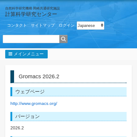
自然科学研究機構 岡崎共通研究施設
計算科学研究センター
ユ
Select your language
コンタクト
サイトマップ
ログイン
ー
ザ
検索
ー
メ
ニ
メインメニュー
ュ
パ
ー
ン
く
Gromacs 2026.2
ず
ウェブページ
http://www.gromacs.org/
バージョン
2026.2