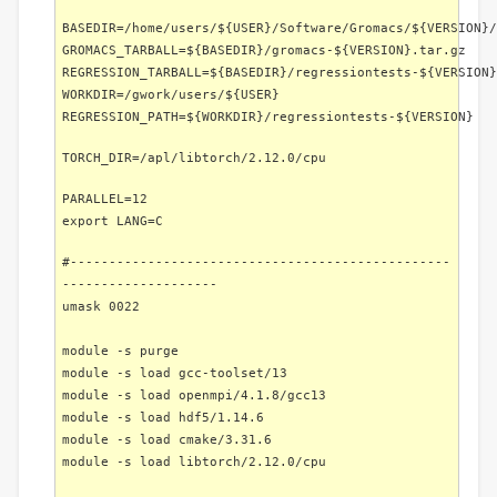
BASEDIR=/home/users/${USER}/Software/Gromacs/${VERSION}/
GROMACS_TARBALL=${BASEDIR}/gromacs-${VERSION}.tar.gz
REGRESSION_TARBALL=${BASEDIR}/regressiontests-${VERSION}
WORKDIR=/gwork/users/${USER}
REGRESSION_PATH=${WORKDIR}/regressiontests-${VERSION}
TORCH_DIR=/apl/libtorch/2.12.0/cpu
PARALLEL=12
export LANG=C
#-------------------------------------------------
--------------------
umask 0022
module -s purge
module -s load gcc-toolset/13
module -s load openmpi/4.1.8/gcc13
module -s load hdf5/1.14.6
module -s load cmake/3.31.6
module -s load libtorch/2.12.0/cpu