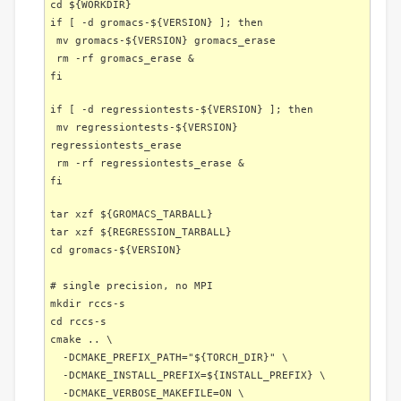
cd ${WORKDIR}
if [ -d gromacs-${VERSION} ]; then
mv gromacs-${VERSION} gromacs_erase
rm -rf gromacs_erase &
fi
if [ -d regressiontests-${VERSION} ]; then
mv regressiontests-${VERSION}
regressiontests_erase
rm -rf regressiontests_erase &
fi
tar xzf ${GROMACS_TARBALL}
tar xzf ${REGRESSION_TARBALL}
cd gromacs-${VERSION}
# single precision, no MPI
mkdir rccs-s
cd rccs-s
cmake .. \
-DCMAKE_PREFIX_PATH="${TORCH_DIR}" \
-DCMAKE_INSTALL_PREFIX=${INSTALL_PREFIX} \
-DCMAKE_VERBOSE_MAKEFILE=ON \