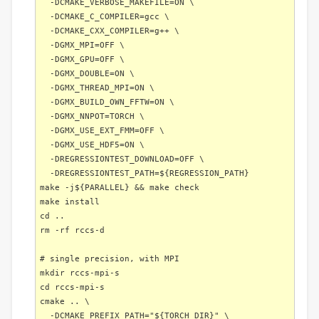
-DCMAKE_VERBOSE_MAKEFILE=ON \
-DCMAKE_C_COMPILER=gcc \
-DCMAKE_CXX_COMPILER=g++ \
-DGMX_MPI=OFF \
-DGMX_GPU=OFF \
-DGMX_DOUBLE=ON \
-DGMX_THREAD_MPI=ON \
-DGMX_BUILD_OWN_FFTW=ON \
-DGMX_NNPOT=TORCH \
-DGMX_USE_EXT_FMM=OFF \
-DGMX_USE_HDF5=ON \
-DREGRESSIONTEST_DOWNLOAD=OFF \
-DREGRESSIONTEST_PATH=${REGRESSION_PATH}
make -j${PARALLEL} && make check
make install
cd ..
rm -rf rccs-d
# single precision, with MPI
mkdir rccs-mpi-s
cd rccs-mpi-s
cmake .. \
-DCMAKE_PREFIX_PATH="${TORCH_DIR}" \